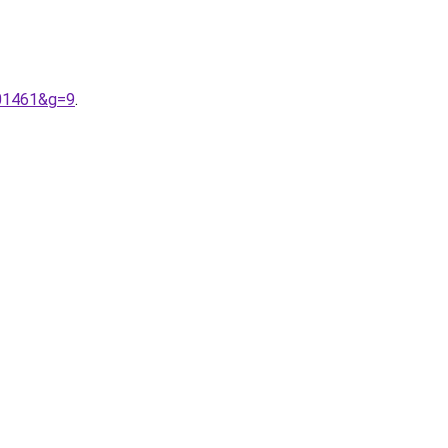
201461&g=9
.